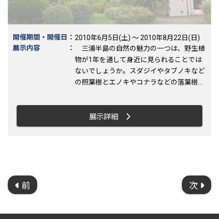
影された三浦半島の空中写真を展示。相模
湾と横須賀市を含む三浦半島の地球科学的
な関わりについて紹介します。 (写真：
PPG湘南平塚・三浦半島活断層調査会)
開催期間・開催日
：
2010年6月5日(土) ～ 2010年8月22日(日)
展示内容
：
三浦半島の自然の魅力の一つは、野生植
物が1年を通して身近に見られることでは
ないでしょうか。スダジイやタブノキなど
の照葉樹とエノキやコナラなどの落葉樹に
覆われた丘陵、ニリンソウやネコノメソウ
類などが繁茂する渓流、スカシユリやハマ
ゴウなどがにぎやかな海岸など、多様な地
展示詳細
形と温暖な気候を背景として、三浦半島の
植物相はとても豊かです。この企画展示で
は、三浦半島の自然を半世紀にわたり記録
し続けてきた横須賀植物会と博物館が、大
楠山や観音崎、城ケ島など半島の主要な植
物観察コースとそこに見られる多くの草花
前
次
を写真や標本とともに紹介します。