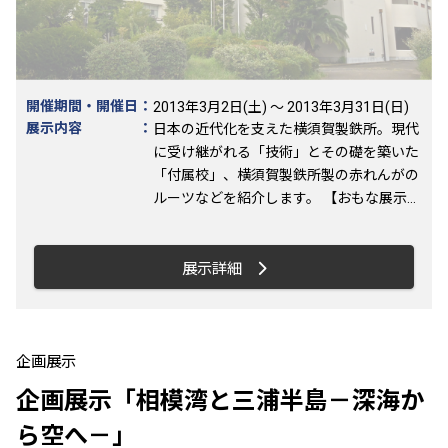
のたちから見えてくる横須賀の歴史につい
て解説します。 平坂東貝塚出土夏島式土器
「ヨコスカ製銕所」刻印煉瓦
開催期間・開催日
：
2013年3月2日(土) ～ 2013年3月31日(日)
展示内容
：
日本の近代化を支えた横須賀製鉄所。現代
に受け継がれる「技術」とその礎を築いた
「付属校」、横須賀製鉄所製の赤れんがの
ルーツなどを紹介します。 【おもな展示】
・日本最古のドライドックと幕末・明治期
の建設資料 高度な技術を用いたドライド
ックの設計図、横須賀港の計画図などの貴
展示詳細
重な図面資料を展示。 ・付属学校「黌舎
(こうしゃ)」の演習図面と卒業生の写真 フ
ランスのエリート校を参考にして横須賀に
つくられた学校です。 その卒業生たちの写
企画展示
真、授業の様子を物語るノートや演習図面
企画展示「相模湾と三浦半島－深海か
などを展示します。 （同校出身の造船技師
が書いた「フランス料理書」（『仏蘭西料
ら空へ－」