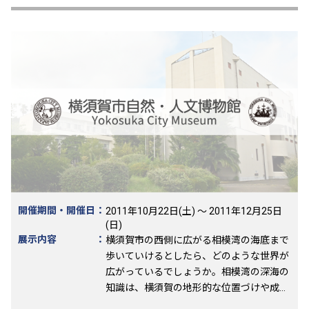
理の理論と応用』）も当館で初めて展示し
ます。） ・フランス伝来の横須賀製鉄所製
「赤れんが」 「ヨコスカ製銕所」の刻印
が印象的な、東日本初の国産「赤れんが」
です。 その製造法のルーツが、横須賀市の
姉妹都市「ブレスト市」にある事が最新の
研究で明らかになりました。 ・「さわれ
る！ナウマンゾウ化石レプリカ」(横須賀
市産出) 横須賀製鉄所の建設中に発見され
た「ゾウの化石」は、ナウマン博士によっ
て研究され、「ナウマンゾウ」と名付けら
れました。後世に同市内で発見された化石
のレプリカを展示します。 ・メートル法と
横須賀 －現代に多用される303ｍｍ単位
開催期間・開催日
：
2011年10月22日(土) ～ 2011年12月25日
の謎－ フランス人が記した『日仏単位換
(日)
展示内容
：
横須賀市の西側に広がる相模湾の海底まで
算資料』などからその謎に迫ります。
歩いていけるとしたら、どのような世界が
広がっているでしょうか。相模湾の深海の
知識は、横須賀の地形的な位置づけや成り
立ちについても理解を深めてくれます。 こ