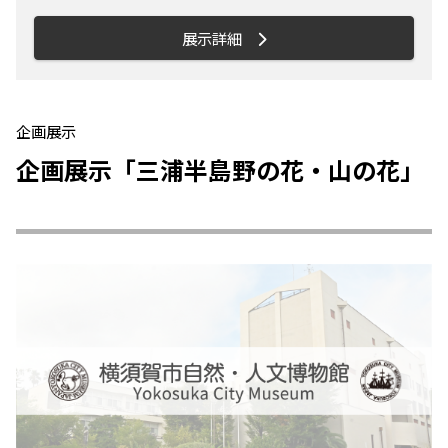
の企画展示では、相模湾の深海調査で得ら
れた貴重な岩石資料や生物資料を映像や静
展示詳細
止画とともに展示します。また、三浦半島
の岩石資料・空中写真もあわせて展示しま
す。 【見どころ】 ① 海洋調査船「なつし
ま」と無人探査機「ハイパードルフィン」
企画展示
深海調査で用いられた海洋調査船と無人探
企画展示「三浦半島野の花・山の花」
査機をパネルで紹介します。 ② 相模湾の
深海で採集された生物資料・岩石資料 シ
ロウリガイをはじめとする深海生物、玄武
岩や砂岩などの岩石資料、深海のコア資料
などを展示します。 ③ 相模湾の深海映像
相模湾の深海生物、地層の様子などを映像
でわかりやすく紹介します。 ④「相模湾庭
園」 相模湾を庭園に見立て、海底地形図、
ジオトラバース、バイオジオトラバース、
鯨瞰図をまとめて展示。相模湾の地形地質
と生物が一目で理解できます。 ⑤三浦半島
の空中写真 パワードパラグライダーで撮