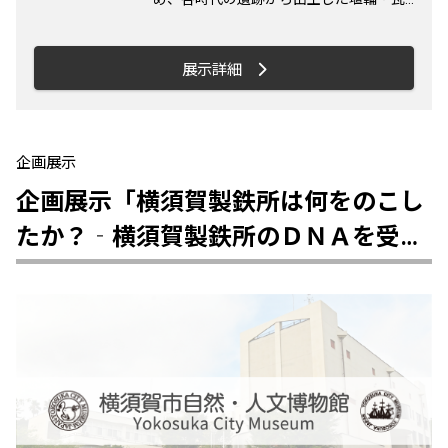
陶磁器・レンガなど、１万年におよぶ横須
賀の焼きものの歴史を紹介します。これら
の焼きものからは当時の暮らしや他地域と
展示詳細
の交流の様子ばかりでなく、時代を貫いて
横須賀が日本の歴史において重要な役割を
果たしていたことを知ることができます。
【おもなみどころ】・夏島式土器復元され
企画展示
た平坂東貝塚出土の夏島式土器を初公開・
企画展示「横須賀製鉄所は何をのこし
三浦一族の墓三浦一族と関わりの深い薬王
寺やぐらの模型と出土した骨蔵器を初公
たか？‐横須賀製鉄所のＤＮＡを受け
開・遠方より運ばれてきた土器群全国各地
継ぐものたち‐」
との交流を示す、遠方より運ばれてきた大
量の土器群を一挙公開 展示解説「どき
っ！ 土器！－横須賀出土の焼きものたち
－」開催日時：3月15日（土）・5月5日
（月・祝） いずれも13時30分～15時開催
場所：横須賀市自然・人文博物館３階 特
別展示室定 員：参加自由概 要：市
内から出土した各時代のさまざまな焼きも