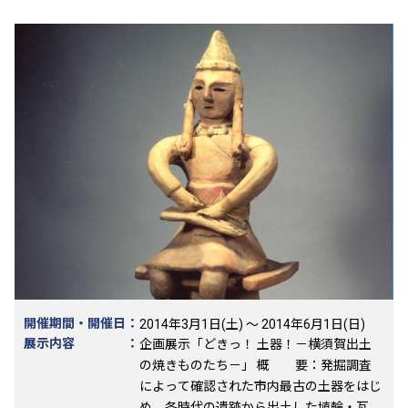
開催期間・開催日
：
2014年3月1日(土) ～ 2014年6月1日(日)
展示内容
：
企画展示「どきっ！ 土器！－横須賀出土
の焼きものたち－」 概 要：発掘調査
によって確認された市内最古の土器をはじ
め、各時代の遺跡から出土した埴輪・瓦・