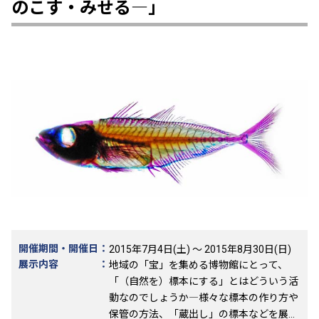
財を含む、三浦半島の漁撈用具や商家の道
のこす・みせる―」
具 ④戦時下の器 大型望遠鏡と収納箱のほ
か、粗悪なガラス瓶、陶製手榴弾など 蒔
絵重箱 内原遺跡前期土師器器台・坩 上吉
井南遺跡灰釉陶器(浄瓶) 有田色絵皿見込 展
示解説 平成28年3月12日（土）、5月29日
（日） 13:30～15:00（参加自由）
開催期間・開催日
：
2015年7月4日(土) ～ 2015年8月30日(日)
展示内容
：
地域の「宝」を集める博物館にとって、
「（自然を）標本にする」とはどういう活
動なのでしょうか―様々な標本の作り方や
保管の方法、「蔵出し」の標本などを展示