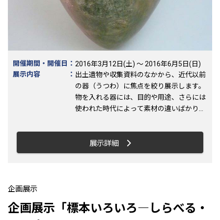
（日） 13:30～16:00 定員100人（先着順）
開催期間・開催日
：
2016年3月12日(土) ～ 2016年6月5日(日)
展示内容
：
出土遺物や収集資料のなかから、近代以前
の器（うつわ）に焦点を絞り展示します。
物を入れる器には、目的や用途、さらには
使われた時代によって素材の違いばかりで
なくさまざまな形のものがあります。どの
ような器がいつ・なぜ・どのように使われ
たかを知ることによって、横須賀の歴史や
展示詳細
特徴が明らかとなっていきます。 【見どこ
ろ】 ①華麗なる器 江戸時代の浦賀湊の隆
盛をしのばせる、商家旧蔵の金蒔絵重箱と
高級磁器 ②死者の器（棺） 弥生時代から
企画展示
近世まで各時代に使われた壷棺・甕棺・骨
企画展示「標本いろいろ―しらべる・
蔵器など ③生業の器 国指定有形民俗文化