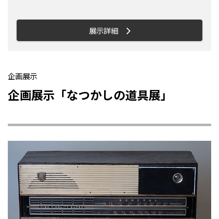
し、標本を調べて分かること、標本を見せ
ること、そして標本を将来にわたって遺す
こと、それぞれの実例と大切さを分かりや
展示詳細
すく紹介します。上の写真はマアジの透明
骨格標本。 【おもな見どころ】 標本づく
りのヒミツ 化石、岩石、ほ乳類、昆虫、
植物、きのこなど、数メートルから数ミリ
企画展示
まで、様々な種類・大きさの自然を、どう
企画展示「なつかしの道具展」
やって集め、標本へと加工しているのでし
ょうか―写真や映像とともにそのポイント
を紹介します。 標本保存のヒミツ 博物館
には60年以上にわたって集めた15万件以
上もの標本が保存されています。限られた
スペースにどうやって収納されているの
か、保存を妨げる小さな「敵」とは―収蔵
状態の再現などによって紹介します。 「不
思議なアーチ」など、様々な標本 普段公開
していない標本も含めて、様々な標本を見
ることができます。中でも、展示入口をア