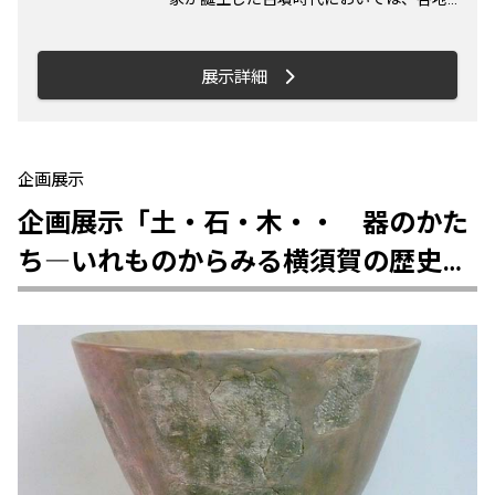
らさまざまなものが海路で運び込まれてお
り、「海の十字路」として国家の成立と展
開に重要な役割を果たしたことがうかがえ
展示詳細
ます。写真は弾琴男子椅座像埴輪。 【内
容】（コーナーとおもな展示資料） ①弥
生から古墳へ―古墳時代は舟でやって来た
― 市内出土の弥生時代終末期～古墳時代
企画展示
前期の東海地方産土器群など ②天然の良
企画展示「土・石・木・・ 器のかた
港―東西の舟が行き交う三浦半島― 市内
海浜部の遺跡から出土した東・西日本産の
ち―いれものからみる横須賀の歴史
土器や漁撈具など ③三浦半島の古墳―古
―」
墳はだれがつくったか― 三浦半島内の古
墳・横穴墓から出土した副葬品・埴輪など
④海の十字路三浦半島―古墳時代に果たし
た役割― 神奈川県内古墳分布図、編年表
【展示解説】 10月29日（土）、平成29年
1月22日（日） 13:30～15:00 （参加自
由） 【博物館講演】「よこすか歴史物語
２－横須賀の古墳時代―」 11月20日