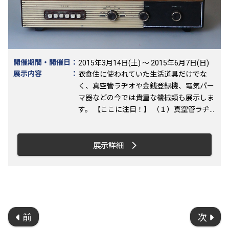
ーチ状に飾る様々な標本群は、近世ヨーロ
ッパで流行し、今日の博物館の前身といわ
れる「不思議の部屋（ヴンダーカンマ
ー）」をイメージしました。 チリクワガ
タ オオルリアゲハ 肉食恐竜コエロフィシ
スのレプリカ 展示解説 平成27年7月4日
開催期間・開催日
：
2015年3月14日(土) ～ 2015年6月7日(日)
（土） （動物・植物） 平成27年8月16日
展示内容
：
衣食住に使われていた生活道具だけでな
（日） （地学・昆虫） 14:00～15:00（参
く、真空管ラヂオや金銭登録機、電気パー
加自由） ワークショップ 平成27年7月26
マ器などの今では貴重な機械類も展示しま
日（日） 14:00～16:00（参加自由） 博物
す。 【ここに注目！】 （１）真空管ラヂ
館標本に関する研究と保存それぞれの活動
オや初期の電気炊飯器 今となってはめ
と意義を学芸員が解説し、会場の皆様と一
ずらしい真空管ラヂオ、初期の電気炊飯器
緒に「残したい横須賀の自然」について考
などの家電製品を展示します。 （２）赤・
展示詳細
えます。 A4版チラシのPDFファイルをダ
黒・黄色のダイヤル式電話は電子管式電卓
ウンロードできます 表面 （2.1MB） 裏
黒色だけじゃないカラフルな電話機、昔
面 （0.6Mb）
は高級品だった電卓を展示します。 （３）
昔はどこの家にもあった生活道具 足踏
みミシンや火鉢などの生活道具に加え、30
年ほど前に発売され、未使用のまま保存さ
前
次
れていた調味料やジュース類なども展示し