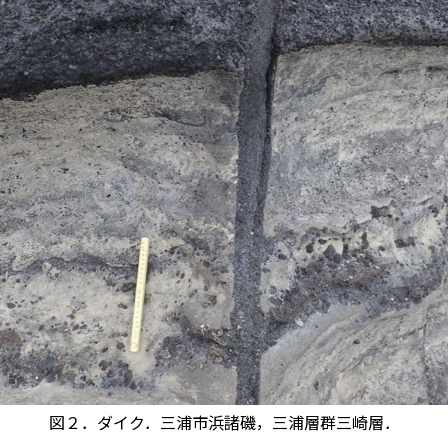
図２．ダイク．三浦市浜諸磯，三浦層群三崎層．