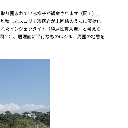
取り囲まれている様子が観察されます（図１）。
ん堆積したスコリア凝灰岩が未固結のうちに液状化
されたインジェクタイト（砕屑性貫入岩）と考えら
図２）、層理面に平行なものはシル、周囲の地層を