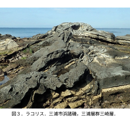
図３．ラコリス．三浦市浜諸磯，三浦層群三崎層．