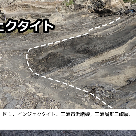
図１．インジェクタイト．三浦市浜諸磯，三浦層群三崎層．