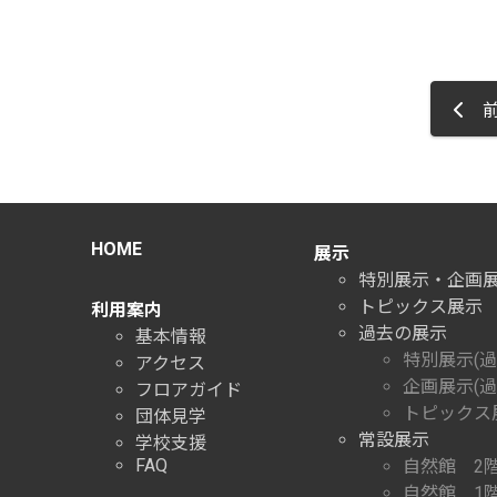
前
HOME
展示
特別展示・企画
トピックス展示
利用案内
過去の展示
基本情報
特別展示(過
アクセス
企画展示(過
フロアガイド
トピックス展
団体見学
常設展示
学校支援
FAQ
自然館 2
自然館 1