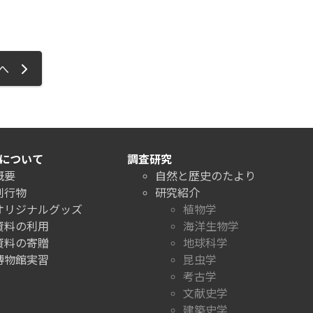
ジへ
について
調査研究
概要
自然と歴史のたより
刊行物
研究紹介
オリジナルグッズ
植物学
資料の利用
海洋生物学
資料の寄贈
地球科学
博物館実習
昆虫学
考古学
文献史学
建築史学