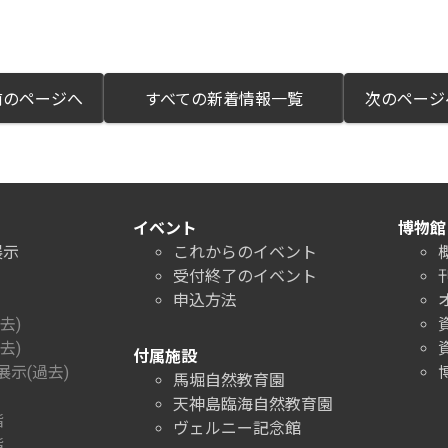
のページへ
すべての新着情報一覧
次のペー
イベント
博物館
展示
これからのイベント
受付終了のイベント
申込方法
去)
去)
付属施設
示(過去)
馬堀自然教育園
天神島臨海自然教育園
階
ヴェルニー記念館
階