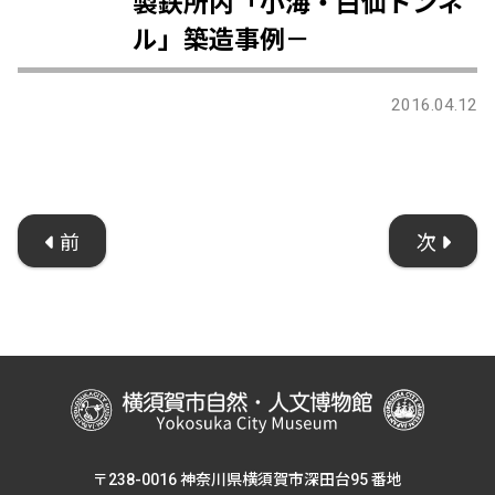
製鉄所内「小海・白仙トンネ
ル」築造事例－
2016.04.12
前
次
〒238-0016 神奈川県横須賀市深田台95 番地