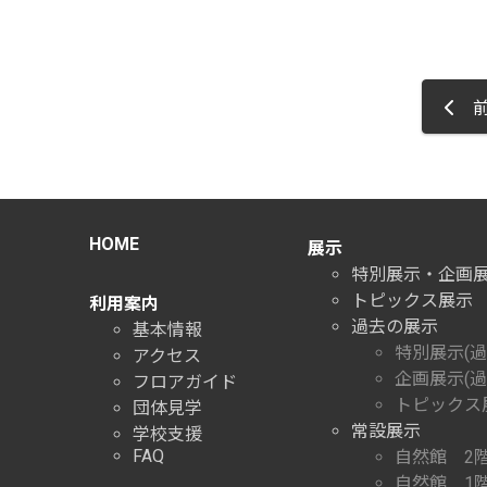
前
HOME
展示
特別展示・企画
トピックス展示
利用案内
過去の展示
基本情報
特別展示(過
アクセス
企画展示(過
フロアガイド
トピックス展
団体見学
常設展示
学校支援
FAQ
自然館 2
自然館 1