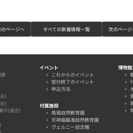
のページへ
すべての新着情報一覧
次のペー
イベント
博物館
展示
これからのイベント
受付終了のイベント
申込方法
去)
去)
付属施設
示(過去)
馬堀自然教育園
天神島臨海自然教育園
階
ヴェルニー記念館
階