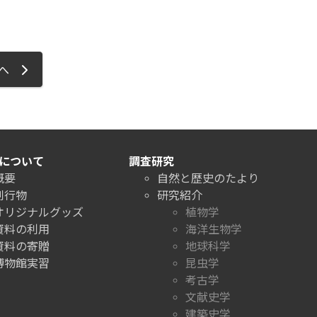
ジへ
について
調査研究
概要
自然と歴史のたより
刊行物
研究紹介
オリジナルグッズ
植物学
資料の利用
海洋生物学
資料の寄贈
地球科学
博物館実習
昆虫学
考古学
文献史学
建築史学