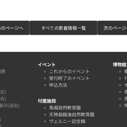
のページへ
すべての新着情報一覧
次のペー
イベント
博物館
展示
これからのイベント
受付終了のイベント
申込方法
去)
去)
付属施設
示(過去)
馬堀自然教育園
天神島臨海自然教育園
階
ヴェルニー記念館
階