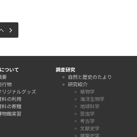
ジへ
について
調査研究
概要
自然と歴史のたより
刊行物
研究紹介
オリジナルグッズ
植物学
資料の利用
海洋生物学
資料の寄贈
地球科学
博物館実習
昆虫学
考古学
文献史学
建築史学