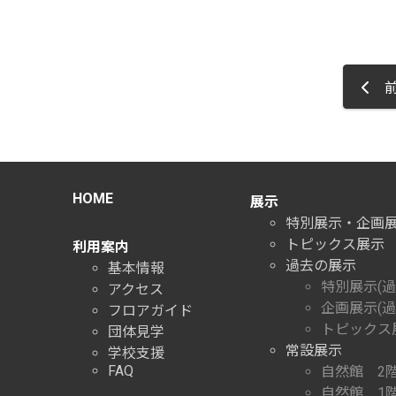
前
HOME
展示
特別展示・企画
トピックス展示
利用案内
過去の展示
基本情報
特別展示(過
アクセス
企画展示(過
フロアガイド
トピックス展
団体見学
常設展示
学校支援
FAQ
自然館 2
自然館 1