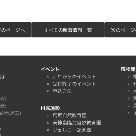
のページへ
すべての新着情報一覧
次のペー
イベント
博物館
展示
これからのイベント
受付終了のイベント
申込方法
去)
去)
付属施設
示(過去)
馬堀自然教育園
天神島臨海自然教育園
階
ヴェルニー記念館
階