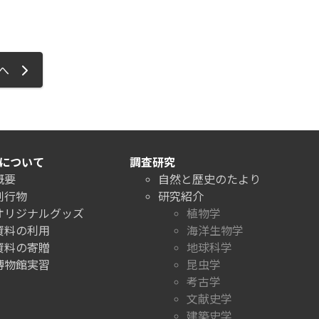
ジへ
について
調査研究
概要
自然と歴史のたより
刊行物
研究紹介
オリジナルグッズ
植物学
資料の利用
海洋生物学
資料の寄贈
地球科学
博物館実習
昆虫学
考古学
文献史学
建築史学