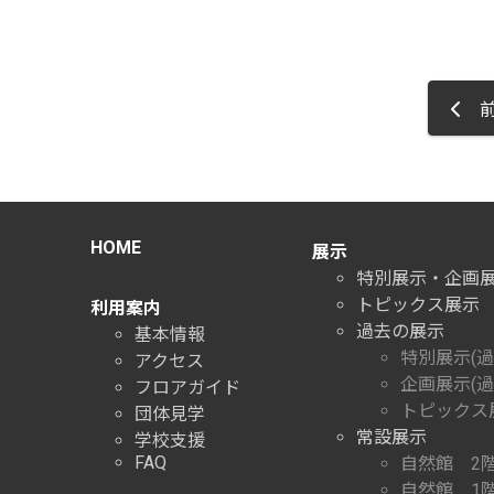
前
HOME
展示
特別展示・企画
トピックス展示
利用案内
過去の展示
基本情報
特別展示(過
アクセス
企画展示(過
フロアガイド
トピックス展
団体見学
常設展示
学校支援
FAQ
自然館 2
自然館 1