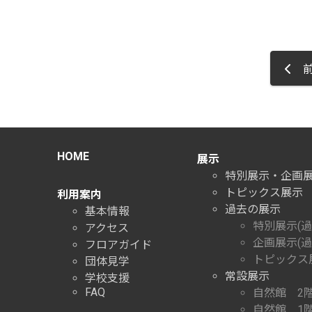
前
HOME
展示
特別展示・企画
トピックス展示
利用案内
過去の展示
基本情報
特別展示(過
アクセス
企画展示(過
フロアガイド
トピックス展
団体見学
常設展示
学校支援
FAQ
自然館 2
自然館 1