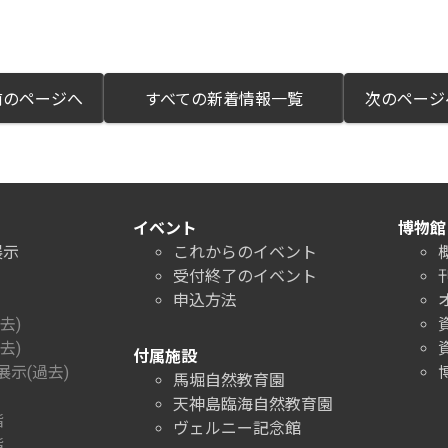
のページへ
すべての新着情報一覧
次のペー
イベント
博物館
展示
これからのイベント
受付終了のイベント
申込方法
去)
去)
付属施設
示(過去)
馬堀自然教育園
天神島臨海自然教育園
階
ヴェルニー記念館
階