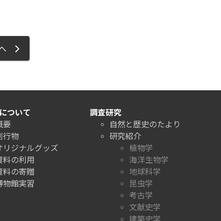
ジへ
について
調査研究
概要
自然と歴史のたより
刊行物
研究紹介
オリジナルグッズ
植物学
資料の利用
海洋生物学
資料の寄贈
地球科学
博物館実習
昆虫学
考古学
文献史学
建築史学