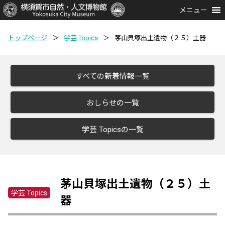
メニュー
トップページ
＞
学芸 Topics
＞
茅山貝塚出土遺物（２５）土器
すべての新着情報一覧
おしらせの一覧
学芸 Topicsの一覧
茅山貝塚出土遺物（２５）土
学芸 Topics
器