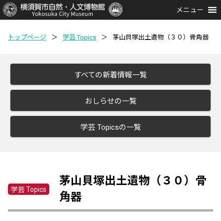
メニュー
トップページ
＞
学芸 Topics
＞
茅山貝塚出土遺物（３０）骨角器
すべての新着情報一覧
おしらせの一覧
学芸 Topicsの一覧
茅山貝塚出土遺物（３０）骨
学芸 Topics
角器