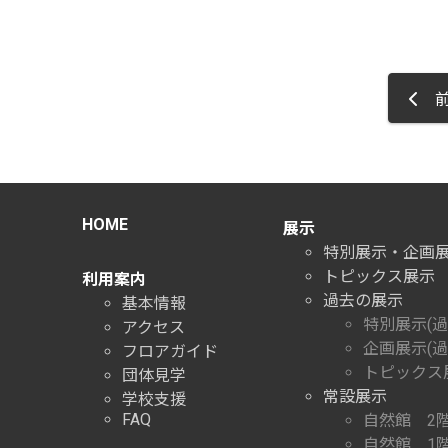
前
HOME
展示
特別展示・企画
トピックス展示
利用案内
過去の展示
基本情報
特別展示(過
アクセス
企画展示(過
フロアガイド
トピックス展
団体見学
常設展示
学校支援
FAQ
自然館 2
自然館 1