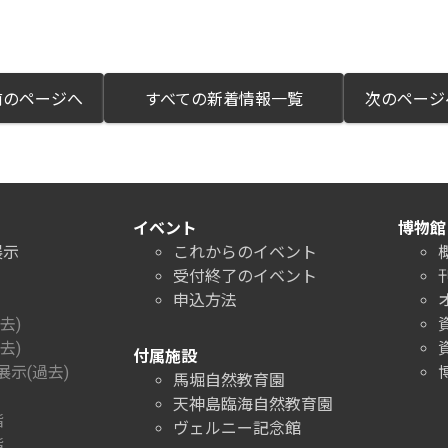
のページへ
すべての新着情報一覧
次のペー
イベント
博物館
展示
これからのイベント
受付終了のイベント
申込方法
去)
去)
付属施設
示(過去)
馬堀自然教育園
天神島臨海自然教育園
階
ヴェルニー記念館
階