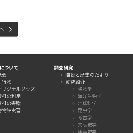
ジへ
について
調査研究
概要
自然と歴史のたより
刊行物
研究紹介
オリジナルグッズ
植物学
資料の利用
海洋生物学
資料の寄贈
地球科学
博物館実習
昆虫学
考古学
文献史学
建築史学