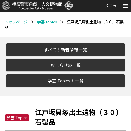
メニュー
トップページ
＞
学芸 Topics
＞
江戸坂貝塚出土遺物（３０）石製
品
すべての新着情報一覧
おしらせの一覧
学芸 Topicsの一覧
江戸坂貝塚出土遺物（３０）
学芸 Topics
石製品