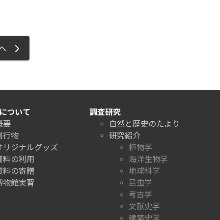
ジへ
について
調査研究
概要
自然と歴史のたより
刊行物
研究紹介
オリジナルグッズ
植物学
資料の利用
海洋生物学
資料の寄贈
地球科学
博物館実習
昆虫学
考古学
文献史学
建築史学