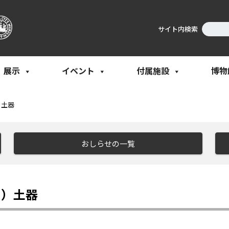
サイト内検索
展示
イベント
付属施設
博物
）土器
おしらせの一覧
１）土器