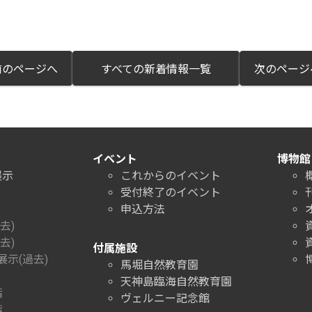
のページへ
すべての新着情報一覧
次のペー
イベント
博物館
展示
これからのイベント
受付終了のイベント
申込方法
去)
去)
付属施設
示(過去)
馬堀自然教育園
天神島臨海自然教育園
階
ヴェルニー記念館
階