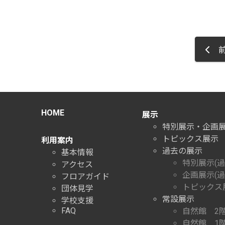
前
HOME
展示
特別展示・企画
トピックス展示
利用案内
過去の展示
基本情報
特別展示(過
アクセス
企画展示(過
フロアガイド
トピックス展
団体見学
常設展示
学校支援
FAQ
自然館 2
自然館 1