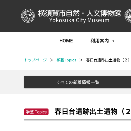
HOME
利用案内
トップページ
＞
学芸 Topics
＞
春日台遺跡出土遺物（２
すべての新着情報一覧
春日台遺跡出土遺物（
学芸 Topics