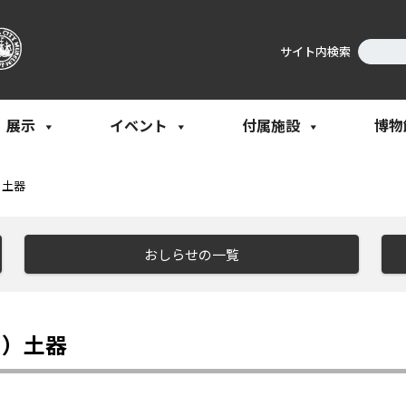
サイト内検索
展示
イベント
付属施設
博物
）土器
おしらせの一覧
２）土器