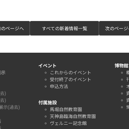
のページへ
すべての新着情報一覧
次のペー
イベント
博物館
展示
これからのイベント
受付終了のイベント
申込方法
去)
去)
付属施設
示(過去)
馬堀自然教育園
天神島臨海自然教育園
階
ヴェルニー記念館
階