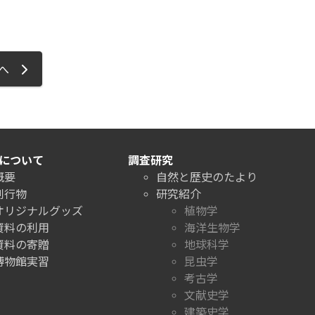
ジへ
について
調査研究
概要
自然と歴史のたより
刊行物
研究紹介
オリジナルグッズ
植物学
資料の利用
海洋生物学
資料の寄贈
地球科学
博物館実習
昆虫学
考古学
文献史学
建築史学