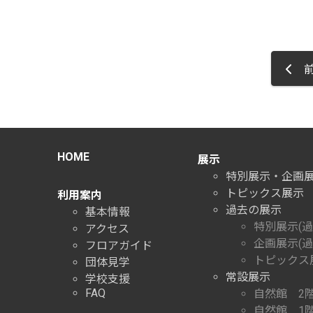
前
HOME
展示
特別展示・企画
トピックス展示
利用案内
過去の展示
基本情報
特別展示(過
アクセス
企画展示(過
フロアガイド
トピックス展
団体見学
常設展示
学校支援
FAQ
自然館 2
自然館 1