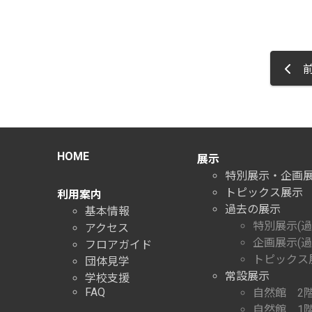
前
HOME
展示
特別展示・企画
トピックス展示
利用案内
過去の展示
基本情報
特別展示(過
アクセス
企画展示(過
フロアガイド
トピックス展
団体見学
常設展示
学校支援
FAQ
自然館 2
自然館 1