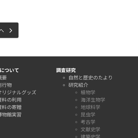
ジへ
について
調査研究
概要
自然と歴史のたより
刊行物
研究紹介
オリジナルグッズ
植物学
資料の利用
海洋生物学
資料の寄贈
地球科学
博物館実習
昆虫学
考古学
文献史学
建築史学