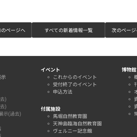
のページへ
すべての新着情報一覧
次のペー
イベント
博物館
展示
これからのイベント
受付終了のイベント
申込方法
去)
去)
付属施設
示(過去)
馬堀自然教育園
天神島臨海自然教育園
階
ヴェルニー記念館
階