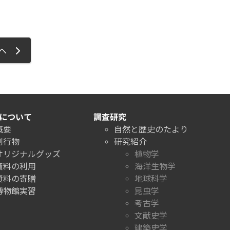
ジへ
について
調査研究
概要
自然と歴史のたより
刊行物
研究紹介
オリジナルグッズ
植物学
資料の利用
海洋生物学
資料の寄贈
地球科学
博物館実習
昆虫学
考古学
文献史学
建築史学