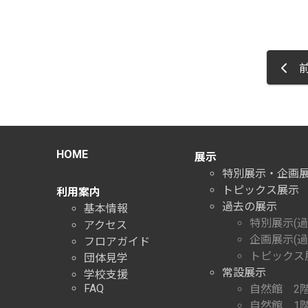
前
HOME
展示
特別展示・企画
トピックス展示
利用案内
過去の展示
基本情報
特別展示(過
アクセス
企画展示(過
フロアガイド
トピックス展
団体見学
常設展示
学校支援
FAQ
自然館 2
自然館 1