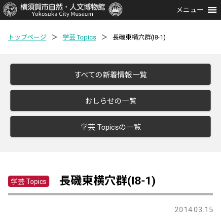
メニュー
トップページ
＞
学芸 Topics
＞
長磯東横穴群(I8-1)
すべての新着情報一覧
おしらせの一覧
学芸 Topicsの一覧
長磯東横穴群(I8-1)
学芸 Topics
2014.03.15