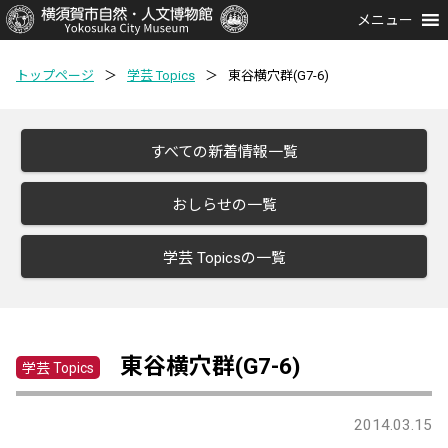
メニュー
トップページ
＞
学芸 Topics
＞
東谷横穴群(G7-6)
すべての新着情報一覧
おしらせの一覧
学芸 Topicsの一覧
東谷横穴群(G7-6)
学芸 Topics
2014.03.15