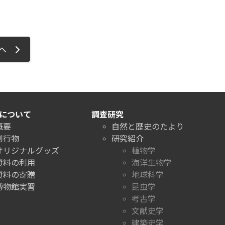
ジへ
について
調査研究
概要
自然と歴史のたより
刊行物
研究紹介
オリジナルグッズ
植物学
資料の利用
海洋生物学
資料の寄贈
地球科学
博物館実習
昆虫学
考古学
文献史学
建築史学