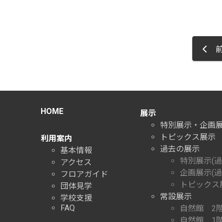
前
HOME
展示
特別展示・企画
トピックス展示
利用案内
過去の展示
基本情報
特別展示(過
アクセス
企画展示(過
フロアガイド
トピックス展
団体見学
常設展示
学校支援
FAQ
自然館 2
自然館 1