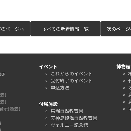
のページへ
すべての新着情報一覧
次のペー
イベント
博物館
展示
これからのイベント
受付終了のイベント
申込方法
去)
去)
付属施設
示(過去)
馬堀自然教育園
天神島臨海自然教育園
階
ヴェルニー記念館
階