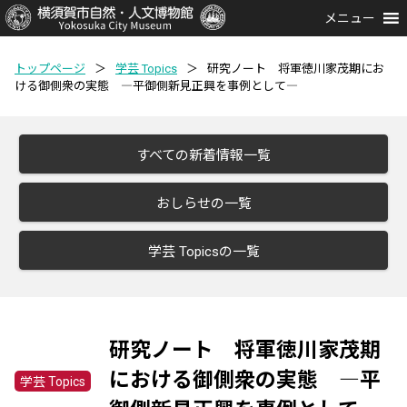
メニュー
トップページ
＞
学芸 Topics
＞
研究ノート 将軍徳川家茂期にお
ける御側衆の実態 ―平御側新見正興を事例として―
すべての新着情報一覧
おしらせの一覧
学芸 Topicsの一覧
研究ノート 将軍徳川家茂期
における御側衆の実態 ―平
学芸 Topics