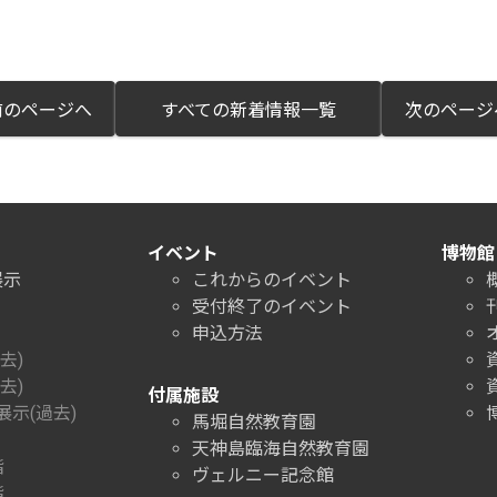
のページへ
すべての新着情報一覧
次のペー
イベント
博物館
展示
これからのイベント
受付終了のイベント
申込方法
去)
去)
付属施設
示(過去)
馬堀自然教育園
天神島臨海自然教育園
階
ヴェルニー記念館
階