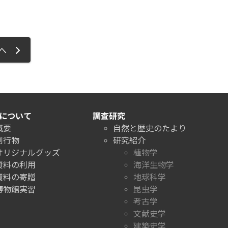
ジへ
について
調査研究
概要
自然と歴史のたより
刊行物
研究紹介
オリジナルグッズ
植物学
資料の利用
海洋生物学
資料の寄贈
地球科学
博物館実習
昆虫学
考古学
文献史学
建築史学