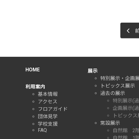
前
HOME
展示
特別展示・企画
トピックス展示
利用案内
過去の展示
基本情報
特別展示(過
アクセス
企画展示(過
フロアガイド
トピックス展
団体見学
常設展示
学校支援
FAQ
自然館 2
自然館 1