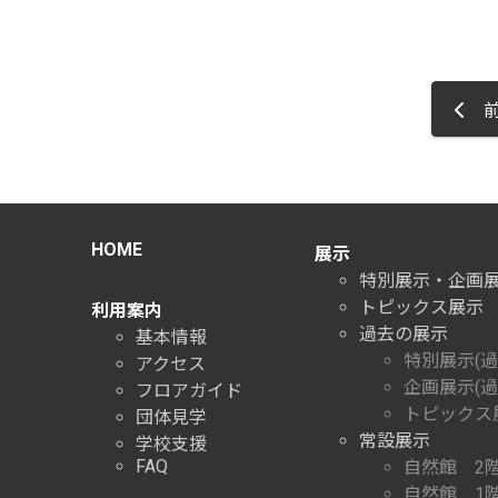
前
HOME
展示
特別展示・企画
トピックス展示
利用案内
過去の展示
基本情報
特別展示(過
アクセス
企画展示(過
フロアガイド
トピックス展
団体見学
常設展示
学校支援
FAQ
自然館 2
自然館 1