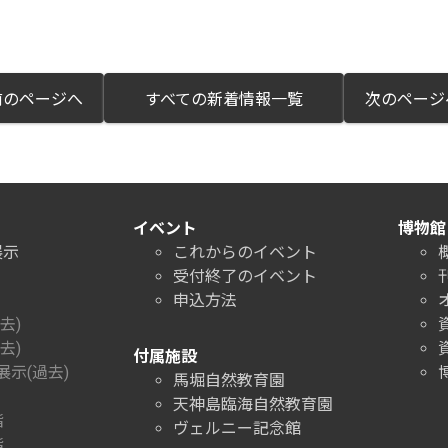
のページへ
すべての新着情報一覧
次のペー
イベント
博物館
展示
これからのイベント
受付終了のイベント
申込方法
去)
去)
付属施設
示(過去)
馬堀自然教育園
天神島臨海自然教育園
階
ヴェルニー記念館
階