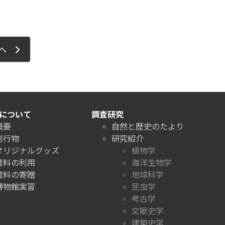
ジへ
について
調査研究
概要
自然と歴史のたより
刊行物
研究紹介
オリジナルグッズ
植物学
資料の利用
海洋生物学
資料の寄贈
地球科学
博物館実習
昆虫学
考古学
文献史学
建築史学