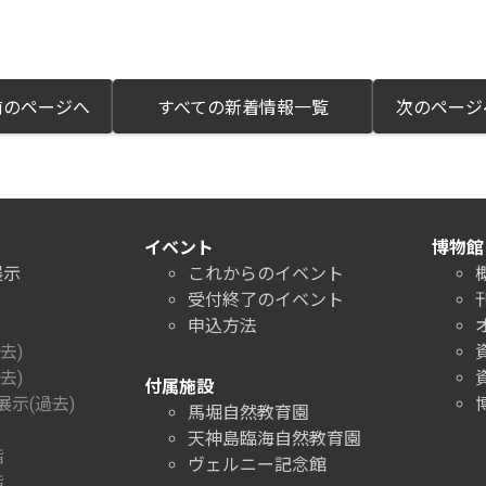
のページへ
すべての新着情報一覧
次のペー
イベント
博物館
展示
これからのイベント
受付終了のイベント
申込方法
去)
去)
付属施設
示(過去)
馬堀自然教育園
天神島臨海自然教育園
階
ヴェルニー記念館
階