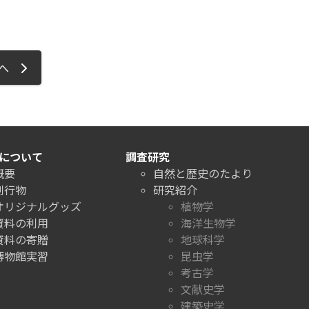
ジへ
について
調査研究
概要
自然と歴史のたより
刊行物
研究紹介
オリジナルグッズ
植物学
資料の利用
海洋生物学
資料の寄贈
地球科学
博物館実習
昆虫学
考古学
文献史学
建築史学