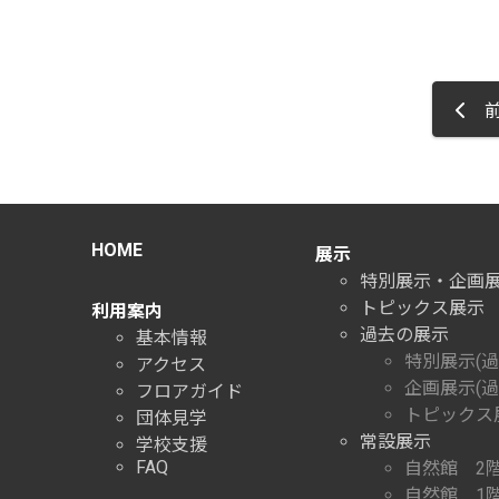
前
HOME
展示
特別展示・企画
トピックス展示
利用案内
過去の展示
基本情報
特別展示(過
アクセス
企画展示(過
フロアガイド
トピックス展
団体見学
常設展示
学校支援
FAQ
自然館 2
自然館 1