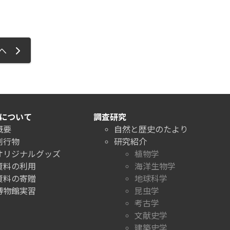
ジへ
について
調査研究
概要
自然と歴史のたより
刊行物
研究紹介
オリジナルグッズ
植物学
資料の利用
海洋生物学
資料の寄贈
地球科学
博物館実習
昆虫学
考古学
文献史学
建築史学