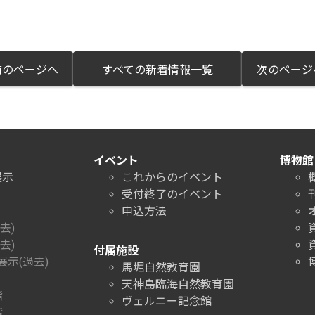
のページへ
すべての新着情報一覧
次のペー
イベント
博物館
展示
これからのイベント
受付終了のイベント
申込方法
去)
去)
付属施設
示(過去)
馬堀自然教育園
天神島臨海自然教育園
階
ヴェルニー記念館
階