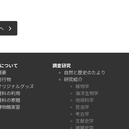
ジへ
について
調査研究
概要
自然と歴史のたより
刊行物
研究紹介
オリジナルグッズ
植物学
資料の利用
海洋生物学
資料の寄贈
地球科学
博物館実習
昆虫学
考古学
文献史学
建築史学