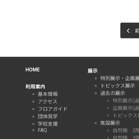
前
HOME
展示
特別展示・企画
トピックス展示
利用案内
過去の展示
基本情報
特別展示(過
アクセス
企画展示(過
フロアガイド
トピックス展
団体見学
常設展示
学校支援
FAQ
自然館 2
自然館 1