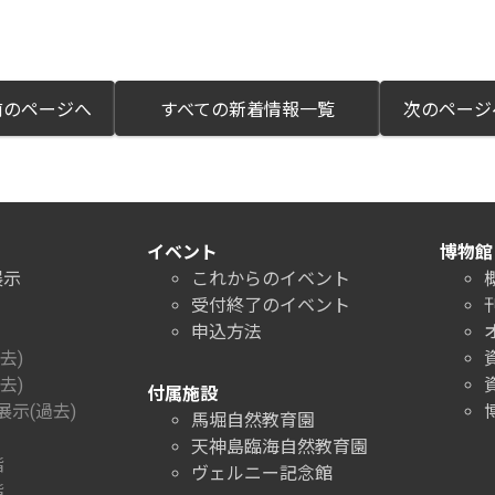
のページへ
すべての新着情報一覧
次のペー
イベント
博物館
展示
これからのイベント
受付終了のイベント
申込方法
去)
去)
付属施設
示(過去)
馬堀自然教育園
天神島臨海自然教育園
階
ヴェルニー記念館
階