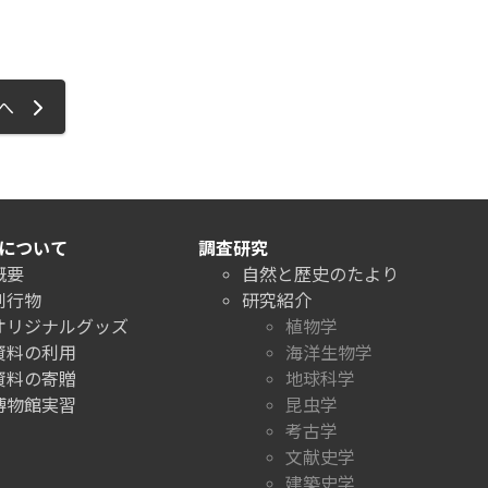
ジへ
について
調査研究
概要
自然と歴史のたより
刊行物
研究紹介
オリジナルグッズ
植物学
資料の利用
海洋生物学
資料の寄贈
地球科学
博物館実習
昆虫学
考古学
文献史学
建築史学