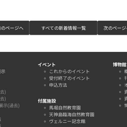
のページへ
すべての新着情報一覧
次のペー
イベント
博物館
展示
これからのイベント
受付終了のイベント
申込方法
去)
去)
付属施設
示(過去)
馬堀自然教育園
天神島臨海自然教育園
階
ヴェルニー記念館
階