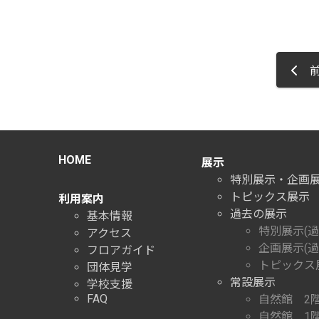
前
HOME
展示
特別展示・企画
トピックス展示
利用案内
過去の展示
基本情報
特別展示(過
アクセス
企画展示(過
フロアガイド
トピックス展
団体見学
常設展示
学校支援
FAQ
自然館 2
自然館 1