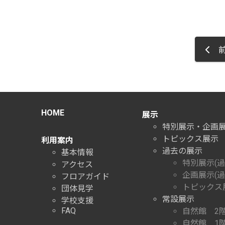
前
HOME
展示
特別展示・企画
トピックス展示
利用案内
過去の展示
基本情報
特別展示(過
アクセス
企画展示(過
フロアガイド
トピックス展
団体見学
常設展示
学校支援
FAQ
自然館 2
自然館 1