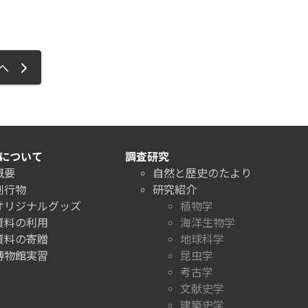
ジへ
について
調査研究
概要
自然と歴史のたより
刊行物
研究紹介
オリジナルグッズ
植物学
資料の利用
海洋生物学
資料の寄贈
地球科学
博物館実習
昆虫学
考古学
文献史学
建築史学