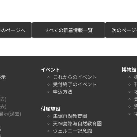
のページへ
すべての新着情報一覧
次のペー
イベント
博物館
展示
これからのイベント
受付終了のイベント
申込方法
去)
去)
付属施設
示(過去)
馬堀自然教育園
天神島臨海自然教育園
階
ヴェルニー記念館
階