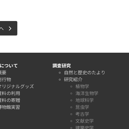
ジへ
について
調査研究
概要
自然と歴史のたより
刊行物
研究紹介
オリジナルグッズ
植物学
資料の利用
海洋生物学
資料の寄贈
地球科学
博物館実習
昆虫学
考古学
文献史学
建築史学