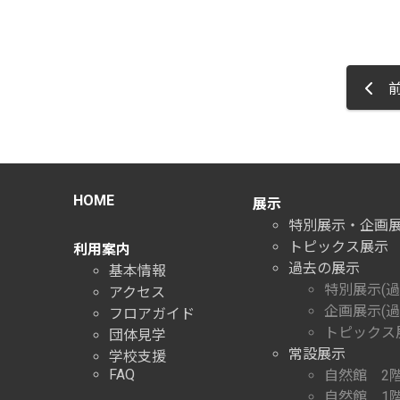
前
HOME
展示
特別展示・企画
トピックス展示
利用案内
過去の展示
基本情報
特別展示(過
アクセス
企画展示(過
フロアガイド
トピックス展
団体見学
常設展示
学校支援
FAQ
自然館 2
自然館 1