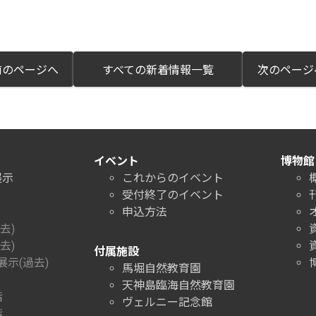
のページへ
すべての新着情報一覧
次のペー
イベント
博物館
展示
これからのイベント
受付終了のイベント
申込方法
去)
去)
付属施設
示(過去)
馬堀自然教育園
天神島臨海自然教育園
階
ヴェルニー記念館
階