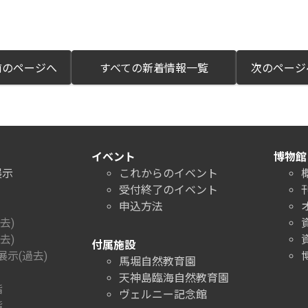
のページへ
すべての新着情報一覧
次のペー
イベント
博物館
展示
これからのイベント
受付終了のイベント
申込方法
去)
去)
付属施設
示(過去)
馬堀自然教育園
天神島臨海自然教育園
階
ヴェルニー記念館
階