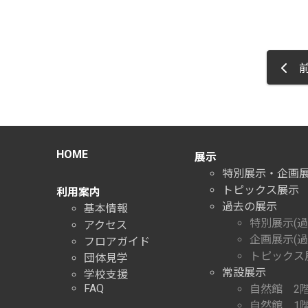
前
HOME
展示
特別展示・企画
トピックス展示
利用案内
過去の展示
基本情報
特別展示(過
アクセス
企画展示(過
フロアガイド
トピックス展
団体見学
常設展示
学校支援
FAQ
自然館 2
自然館 1