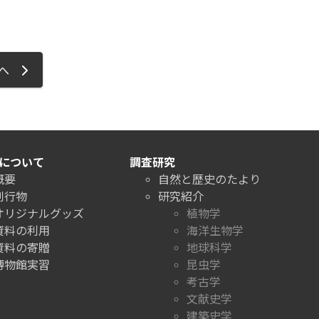
ジへ
について
調査研究
概要
自然と歴史のたより
刊行物
研究紹介
オリジナルグッズ
植物学
資料の利用
海洋生物学
資料の寄贈
地球科学
博物館実習
昆虫学
考古学
文献史学
建築史学