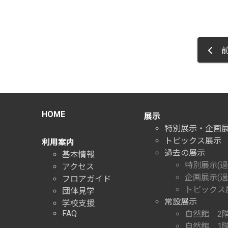
前
HOME
展示
特別展示・企画
トピックス展示
利用案内
過去の展示
基本情報
特別展示(過
アクセス
企画展示(過
フロアガイド
トピックス展
団体見学
常設展示
学校支援
FAQ
自然館 2
自然館 1