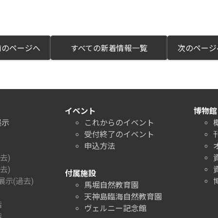
のページへ
すべての新着情報一覧
次のペー
イベント
博物館
展示
これからのイベント
受付終了のイベント
申込方法
去)
去)
付属施設
示(過去)
馬堀自然教育園
天神島臨海自然教育園
階
ヴェルニー記念館
階