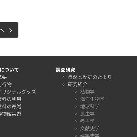
ジへ
について
調査研究
概要
自然と歴史のたより
刊行物
研究紹介
オリジナルグッズ
植物学
資料の利用
海洋生物学
資料の寄贈
地球科学
博物館実習
昆虫学
考古学
文献史学
建築史学