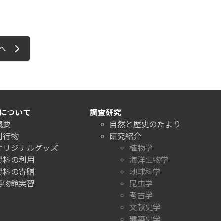
ジへ
について
調査研究
概要
自然と歴史のたより
刊行物
研究紹介
オリジナルグッズ
植物学
資料の利用
海洋生物学
資料の寄贈
地球科学
博物館実習
昆虫学
考古学
文献史学
建築史学