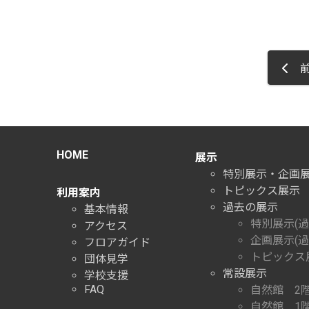
前
HOME
展示
特別展示・企画
トピックス展示
利用案内
過去の展示
基本情報
特別展示(過
アクセス
企画展示(過
フロアガイド
トピックス展
団体見学
常設展示
学校支援
FAQ
自然館 2
自然館 1