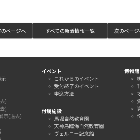
のページへ
すべての新着情報一覧
次のペー
イベント
博物館
展示
これからのイベント
受付終了のイベント
申込方法
去)
去)
付属施設
示(過去)
馬堀自然教育園
天神島臨海自然教育園
階
ヴェルニー記念館
階