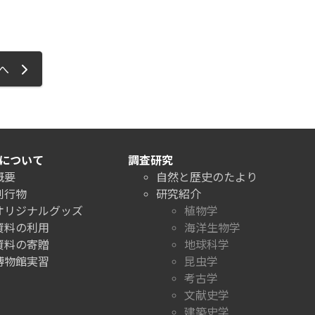
ジへ
について
調査研究
概要
自然と歴史のたより
刊行物
研究紹介
オリジナルグッズ
植物学
資料の利用
海洋生物学
資料の寄贈
地球科学
博物館実習
昆虫学
考古学
文献史学
建築史学