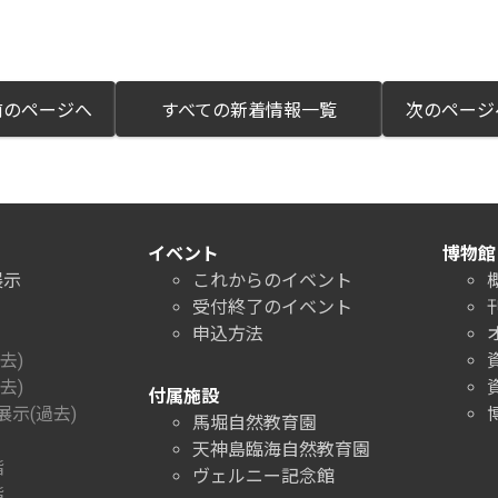
のページへ
すべての新着情報一覧
次のペー
イベント
博物館
展示
これからのイベント
受付終了のイベント
申込方法
去)
去)
付属施設
示(過去)
馬堀自然教育園
天神島臨海自然教育園
階
ヴェルニー記念館
階