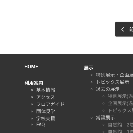
前
HOME
展示
特別展示・企画
トピックス展示
利用案内
過去の展示
基本情報
特別展示(過
アクセス
企画展示(過
フロアガイド
トピックス展
団体見学
常設展示
学校支援
FAQ
自然館 2
自然館 1