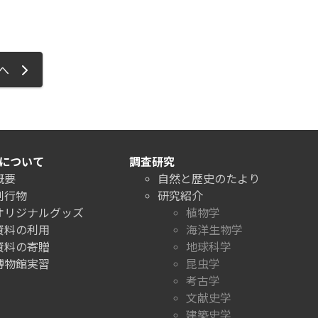
ジへ
について
調査研究
概要
自然と歴史のたより
刊行物
研究紹介
オリジナルグッズ
植物学
資料の利用
海洋生物学
資料の寄贈
地球科学
博物館実習
昆虫学
考古学
文献史学
建築史学