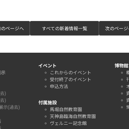
のページへ
すべての新着情報一覧
次のペー
イベント
博物館
展示
これからのイベント
受付終了のイベント
申込方法
去)
去)
付属施設
示(過去)
馬堀自然教育園
天神島臨海自然教育園
階
ヴェルニー記念館
階