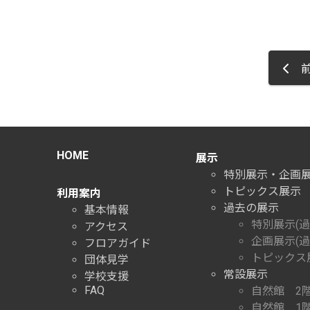
前
HOME
展示
特別展示・企画
トピックス展示
利用案内
過去の展示
基本情報
特別展示(過
アクセス
企画展示(過
フロアガイド
トピックス展
団体見学
常設展示
学校支援
FAQ
自然館 2
自然館 1