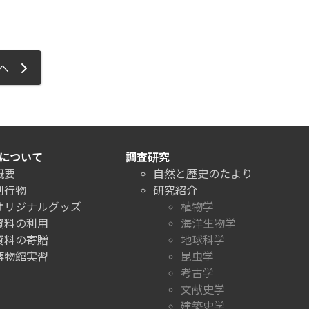
ジへ
について
調査研究
概要
自然と歴史のたより
刊行物
研究紹介
オリジナルグッズ
植物学
資料の利用
海洋生物学
資料の寄贈
地球科学
博物館実習
昆虫学
考古学
文献史学
建築史学