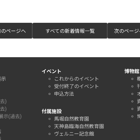
のページへ
すべての新着情報一覧
次のペー
イベント
博物館
展示
これからのイベント
受付終了のイベント
申込方法
去)
去)
付属施設
示(過去)
馬堀自然教育園
天神島臨海自然教育園
階
ヴェルニー記念館
階