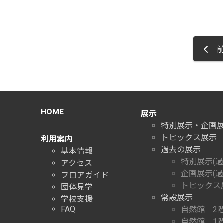
前
HOME
展示
特別展示・企画
トピックス展示
利用案内
過去の展示
基本情報
特別展示(過
アクセス
企画展示(過
フロアガイド
トピックス展
団体見学
常設展示
学校支援
FAQ
自然館 2
自然館 1