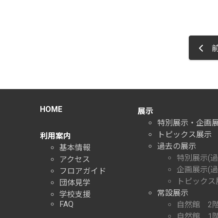
前
HOME
展示
特別展示・企画
トピックス展示
利用案内
過去の展示
基本情報
特別展示(過
アクセス
企画展示(過
フロアガイド
トピックス展
団体見学
常設展示
学校支援
FAQ
自然館 2
自然館 1