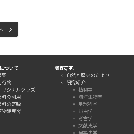
ジへ
について
調査研究
概要
自然と歴史のたより
刊行物
研究紹介
オリジナルグッズ
植物学
資料の利用
海洋生物学
資料の寄贈
地球科学
博物館実習
昆虫学
考古学
文献史学
建築史学