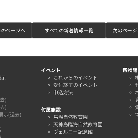
のページへ
すべての新着情報一覧
次のペー
イベント
博物館
展示
これからのイベント
受付終了のイベント
申込方法
去)
去)
付属施設
示(過去)
馬堀自然教育園
天神島臨海自然教育園
階
ヴェルニー記念館
階