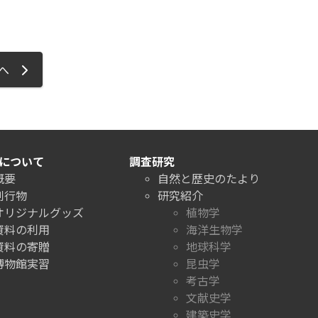
ジへ
について
調査研究
概要
自然と歴史のたより
刊行物
研究紹介
オリジナルグッズ
植物学
資料の利用
海洋生物学
資料の寄贈
地球科学
博物館実習
昆虫学
考古学
文献史学
建築史学