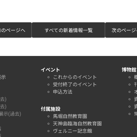
のページへ
すべての新着情報一覧
次のペー
イベント
博物館
展示
これからのイベント
受付終了のイベント
申込方法
去)
去)
付属施設
示(過去)
馬堀自然教育園
天神島臨海自然教育園
階
ヴェルニー記念館
階