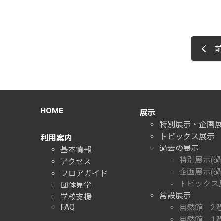
前
HOME
展示
特別展示・企画
トピックス展示
利用案内
過去の展示
基本情報
特別展示(過
アクセス
企画展示(過
フロアガイド
トピックス展
団体見学
常設展示
学校支援
FAQ
自然館 2
自然館 1