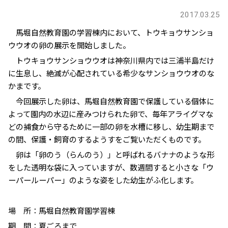
2017.03.25
馬堀自然教育園の学習棟内において、トウキョウサンショ
ウウオの卵の展示を開始しました。
トウキョウサンショウウオは神奈川県内では三浦半島だけ
に生息し、絶滅が心配されている希少なサンショウウオのな
かまです。
今回展示した卵は、馬堀自然教育園で保護している個体に
よって園内の水辺に産みつけられた卵で、毎年アライグマな
どの捕食から守るために一部の卵を水槽に移し、幼生期まで
の間、保護・飼育のするようすをご覧いただくものです。
卵は「卵のう（らんのう）」と呼ばれるバナナのような形
をした透明な袋に入っていますが、数週間すると小さな「ウ
ーパールーパー」のような姿をした幼生がふ化します。
場 所：馬堀自然教育園学習棟
期 間：夏ごろまで