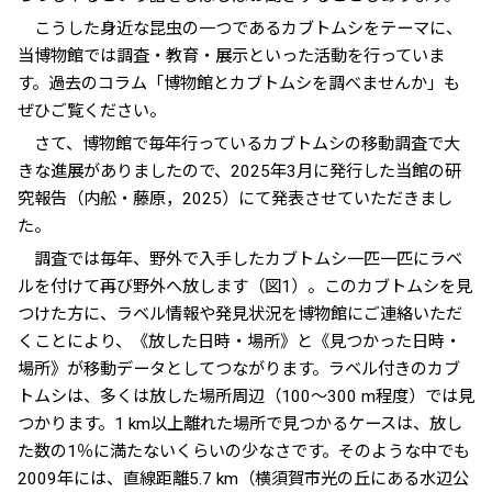
こうした身近な昆虫の一つであるカブトムシをテーマに、
当博物館では調査・教育・展示といった活動を行っていま
す。過去のコラム「博物館とカブトムシを調べませんか」も
ぜひご覧ください。
さて、博物館で毎年行っているカブトムシの移動調査で大
きな進展がありましたので、2025年3月に発行した当館の研
究報告（内舩・藤原，2025）にて発表させていただきまし
た。
調査では毎年、野外で入手したカブトムシ一匹一匹にラベ
ルを付けて再び野外へ放します（図1）。このカブトムシを見
つけた方に、ラベル情報や発見状況を博物館にご連絡いただ
くことにより、《放した日時・場所》と《見つかった日時・
場所》が移動データとしてつながります。ラベル付きのカブ
トムシは、多くは放した場所周辺（100～300 m程度）では見
つかります。1 km以上離れた場所で見つかるケースは、放し
た数の1％に満たないくらいの少なさです。そのような中でも
2009年には、直線距離5.7 km（横須賀市光の丘にある水辺公