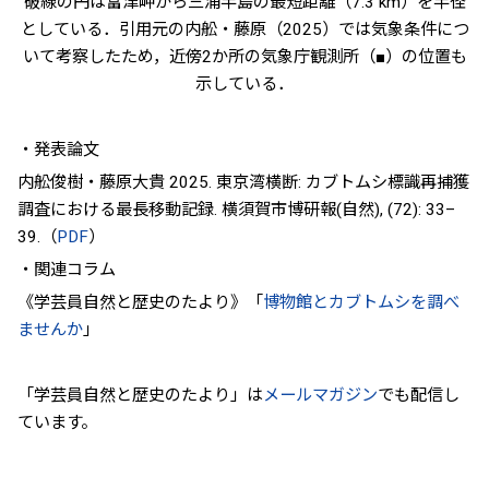
破線の円は富津岬から三浦半島の最短距離（7.3 km）を半径
としている．引用元の内舩・藤原（2025）では気象条件につ
いて考察したため，近傍2か所の気象庁観測所（■）の位置も
示している．
・発表論文
内舩俊樹・藤原大貴 2025. 東京湾横断: カブトムシ標識再捕獲
調査における最長移動記録. 横須賀市博研報(自然), (72): 33–
39.（
PDF
）
・関連コラム
《学芸員自然と歴史のたより》「
博物館とカブトムシを調べ
ませんか
」
「学芸員自然と歴史のたより」は
メールマガジン
でも配信し
ています。