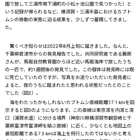
園で放して三浦市南下浦町の小松ヶ池公園で見つかった）と
いう記録が得られるなど、横須賀・三浦半島におけるカブト
ムシの移動の実態に迫る成果を、少しずつ蓄積してきまし
た。
驚くべき知らせは2022年8月上旬に届きました。なんと、
千葉県君津市からの発見報告でした。共同研究者である藤原
さんが、馬堀自然教育園からほど近い馬堀海岸で放したうち
の一匹で、約1週間後の発見でした。この個体は発見時には既
に死亡していたのですが、写真をお送りいただいた発見者に
よると、夜のうちに踏まれたと思われる状態だったとのこと
でした（図2）。
海をわたったかもしれないカブトムシ――直線距離17.1 kmを図
示すると図3のようになります。この直線は東京湾を内湾と湾
口（浦賀水道）に分ける境界（神奈川県横須賀市観音崎と千
葉県富津市富津岬を結ぶ直線）に近く、少なくとも地図上の
最短距離である7.3 kmは海上を飛行したのではないかと考え