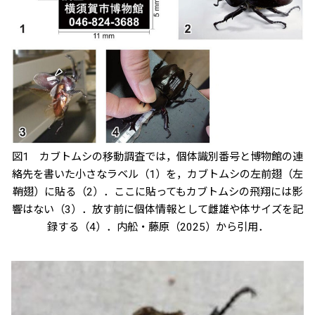
図1 カブトムシの移動調査では，個体識別番号と博物館の連
絡先を書いた小さなラベル（1）を，カブトムシの左前翅（左
鞘翅）に貼る（2）．ここに貼ってもカブトムシの飛翔には影
響はない（3）．放す前に個体情報として雌雄や体サイズを記
録する（4）．内舩・藤原（2025）から引用．