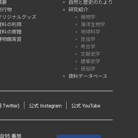
概要
自然と歴史のたより
刊行物
研究紹介
オリジナルグッズ
植物学
資料の利用
海洋生物学
資料の寄贈
地球科学
博物館実習
昆虫学
考古学
文献史学
建築史学
民俗学
資料データベース
Twitter)
公式 Instagram
公式 YouTube
台95 番地