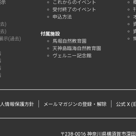
展示
これからのイベント
受付終了のイベント
申込方法
去)
去)
付属施設
示(過去)
馬堀自然教育園
天神島臨海自然教育園
階
ヴェルニー記念館
階
階
階
人情報保護方針
メールマガジンの登録・解除
公式 X (旧 
〒238-0016 神奈川県横須賀市深田