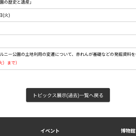
園の歴史と遺産」
日(火)
ルニー公園の土地利用の変遷について、赤れんが基礎などの発掘資料を
火）まで）
トピックス展示(過去)一覧へ戻る
イベント
博物館