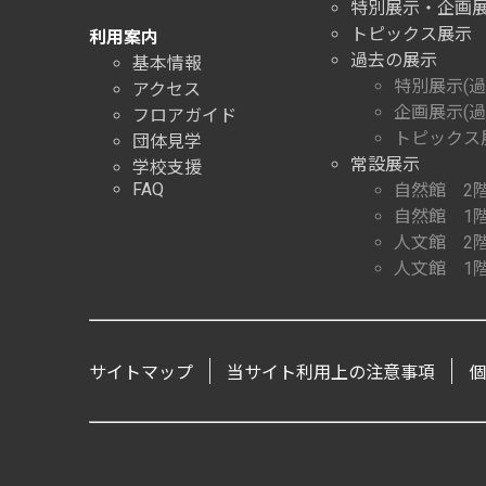
特別展示・企画
トピックス展示
利用案内
過去の展示
基本情報
特別展示(過
アクセス
企画展示(過
フロアガイド
トピックス展
団体見学
常設展示
学校支援
FAQ
自然館 2
自然館 1
人文館 2
人文館 1
サイトマップ
当サイト利用上の注意事項
個