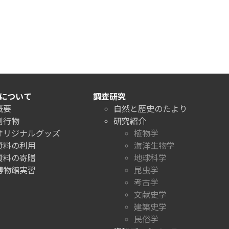
について
調査研究
概要
自然と歴史のたより
刊行物
研究紹介
オリジナルグッズ
植物学
資料の利用
海洋生物学
資料の寄贈
地球科学
博物館実習
昆虫学
考古学
文献史学
建築史学
民俗学