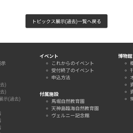
トピックス展示(過去)一覧へ戻る
イベント
博物館
展示
これからのイベント
受付終了のイベント
申込方法
去)
去)
付属施設
示(過去)
馬堀自然教育園
天神島臨海自然教育園
階
ヴェルニー記念館
階
階