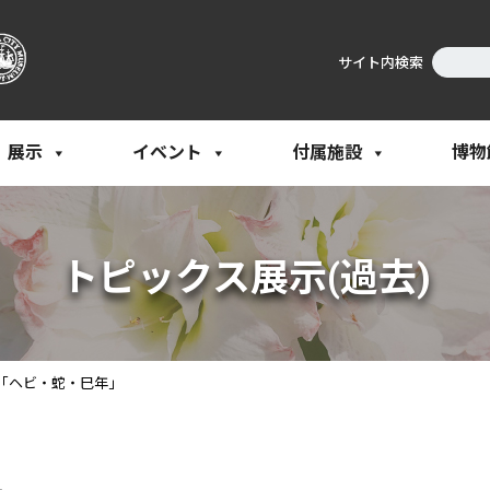
サイト内検索
展示
イベント
付属施設
博物
トピックス展示(過去)
「ヘビ・蛇・巳年」