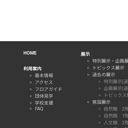
HOME
展示
特別展示・企画
トピックス展示
利用案内
過去の展示
基本情報
特別展示(過
アクセス
企画展示(過
フロアガイド
トピックス展
団体見学
常設展示
学校支援
FAQ
自然館 2
自然館 1
人文館 2