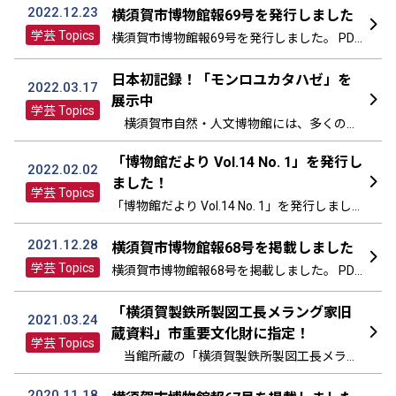
博物館だより Vol.15 No. 1（PDF，800KB） バ
2022.12.23
横須賀市博物館報69号を発行しました
ックナンバーはコチラ
学芸 Topics
横須賀市博物館報69号を発行しました。 PDF
ファイル（10MB）をコチラからダウンロー
ドできます。
日本初記録！「モンロユカタハゼ」を
2022.03.17
展示中
学芸 Topics
横須賀市自然・人文博物館には、多くの標
本が大切に収蔵されています。 その中の一
つである、当館学芸員らが奄美大島で 1999
「博物館だより Vol.14 No. 1」を発行し
2022.02.02
年に採集したハゼが鹿児島大学との共同研究
ました！
学芸 Topics
により、本種の日本初記録かつ分布の北限記
「博物館だより Vol.14 No. 1」を発行しまし
録として「モン […]
た。 PDFファイルがダウンロードできます。
博物館だより Vol.14 No. 1（PDF，829KB） バ
2021.12.28
横須賀市博物館報68号を掲載しました
ックナンバーはコチラ
学芸 Topics
横須賀市博物館報68号を掲載しました。 PDF
ファイル（5MB）をダウンロードできます。
「横須賀製鉄所製図工長メラング家旧
2021.03.24
蔵資料」市重要文化財に指定！
学芸 Topics
当館所蔵の「横須賀製鉄所製図工長メラン
グ家旧蔵資料」が、本年３月17日に市指定重
要文化財になりました。 これを記念して、
2020.11.18