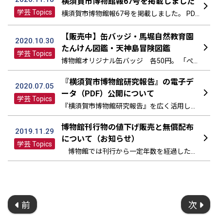
横須賀市博物館報67号を掲載しました
市指定重要文化財「横須賀製鉄所製図工長メ
学芸 Topics
横須賀市博物館報67号を掲載しました。 PDF
ラング家旧蔵資料」に含まれる全ての古写真
ファイル（4.5MB）をダウンロードできま
を大画面映像で一 […]
す。
【販売中】缶バッジ・馬堀自然教育園
2020.10.30
たんけん図鑑・天神島冒険図鑑
学芸 Topics
博物館オリジナル缶バッジ 各50円。 「ぺる
り」は10月31日（土）より販売の新作です！
「馬堀自然教育園たんけん図鑑」 50円。
『横須賀市博物館研究報告』の電子デ
2020.07.05
A2版両面カラー。 博物館本館と馬堀自然教
ータ（PDF）公開について
学芸 Topics
育園で […]
『横須賀市博物館研究報告』を広く活用して
いただくため、当館ホームページで電子デー
タ（PDF）を順次公開することとしました。
博物館刊行物の値下げ販売と無償配布
2019.11.29
ただし、ホームページ上での公開が適切でな
について（お知らせ）
学芸 Topics
いと判断される論題や図表、写真等がある場
博物館では刊行から一定年数を経過した刊
合は、非公開とする […]
行物などの一部について、皆さまにご購入い
ただきやすいように下記のとおり価格を下げ
て販売いたします。年数は経過していますが
貴重な資料です。 また、教育資料シリーズ
については、下記のと […]
前
次