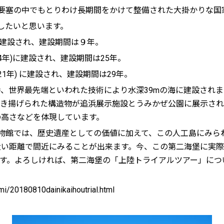
要塞の中でもとりわけ長期間をかけて整備された大掛かりな国
したいと思います。
）に建設され、建設期間は９年。
14年)に建設され、建設期間は25年。
921年) に建設され、建設期間は29年。
世界最先端といわれた技術により水深39mの海に建設されま
引き揚げられた構造物が追浜展示施設とうみかぜ公園に展示され
の高さなどを体現しています。
物館では、歴史遺産としての価値に加えて、この人工島にみら
近い距離で間近にみることが出来ます。今、この第二海堡に実
ます。よろしければ、第二海堡の「上陸トライアルツアー」につ
i/20180810dainikaihoutrial.html