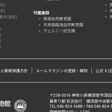
去)
去)
付属施設
示(過去)
馬堀自然教育園
天神島臨海自然教育園
階
ヴェルニー記念館
階
階
階
人情報保護方針
メールマガジンの登録・解除
公式 X (旧 
〒238-0016 神奈川県横須賀市深田
最寄り駅:京浜急行 横須賀中央駅か
TEL:046-824-3688 / FAX:046-824-