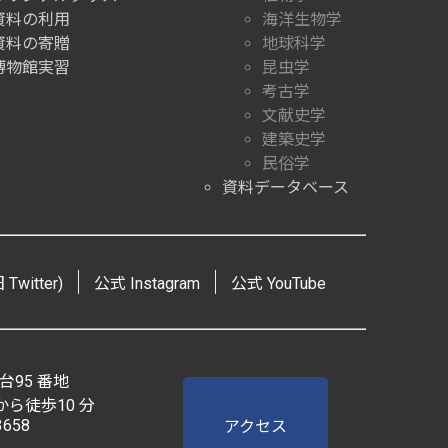
資料の利用
海洋生物学
資料の寄贈
地球科学
博物館実習
昆虫学
考古学
文献史学
建築史学
民俗学
資料データベース
Twitter)
公式 Instagram
公式 YouTube
台95 番地
ら徒歩10 分
3658
アクセス