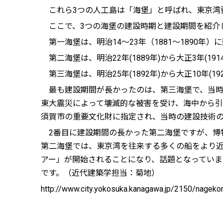
これら3つの人工島は「海堡」と呼ばれ、東京湾
ここで、3つの海堡の建設時期と建設期間を紹介
第一海堡は、明治14～23年（1881～1890年
第二海堡は、明治22年(1889年)から大正3年(19
第三海堡は、明治25年(1892年)から大正10年(1
最も建設期間が長かったのは、第三海堡で、当時、
東大震災によって壊滅的な被害を受け、海中から
須賀市の重要文化財に指定され、当時の建設技術
2番目に建設期間の長かった第二海堡ですが、博
第二海堡では、東京湾を往来する多くの船をより
アー」が開始されることになり、話題となってい
です。（近代建築学担当：菊地）
http://www.city.yokosuka.kanagawa.jp/2150/nagekom