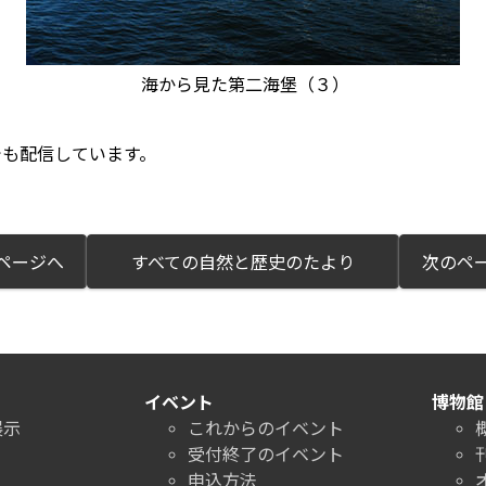
海から見た第二海堡（３）
でも配信しています。
ページへ
すべての自然と歴史のたより
次のペ
イベント
博物館
展示
これからのイベント
受付終了のイベント
申込方法