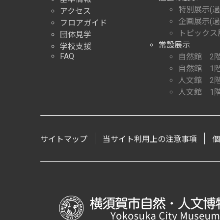
特別展示(過
アクセス
企画展示(過
フロアガイド
トピックス展
団体見学
常設展示
学校支援
FAQ
自然館 2
自然館 1
人文館 2
人文館 1
サイトマップ
当サイト利用上の注意事項
個