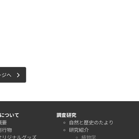
ージへ
について
調査研究
概要
自然と歴史のたより
刊行物
研究紹介
オリジナルグッズ
植物学