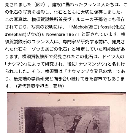
見されました（図2）。建設に携わったフランス人たちは、こ
の化石の写真を撮影し、化石とともに大切に保存しました。
この写真は、横須賀製鉄所首長ヴェルニーの子孫宅にも保存
されており、写真の説明には、「Mâchoir(あご) fossile(化石)
d’elephant(ゾウの) 6 Novenbre 1867」と記されています。横
須賀製鉄所のフランス人は、専門家が研究する前に、発見さ
れた化石を「ゾウのあごの化石」と特定していた可能性があ
ります。横須賀製鉄所で発見されたこの化石は、ドイツ人の
｢ナウマン｣によって研究され、後に｢ナウマンゾウ｣と名付け
られました。そう、横須賀は「ナウマンゾウ発見の地」であ
り、最先端の学術研究と向き合い続けてきた都市でもありま
す。（近代建築学担当：菊地）