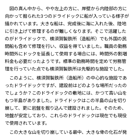
図の真ん中から、やや左上の方に、岸壁から内陸部の方に
向かって掘られた3つのドライドックに船が入っている様子が
描かれています。大きな船は、完成後に海に入れた後、陸地
に引き上げて修理するのが難しくなります。そこで活躍した
のがドライドックで、横須賀製鉄所（造船所）でも外国の民
間船も含めて修理を行い、収益を得ていました。職員の勤務
時間外にドックを延長して使用する場合には、時間外の割増
料金も必要だったようです。標準の勤務時間を定めて労務管
理を行っていた点でも横須賀製鉄所は先駆的な施設でした。
このように、横須賀製鉄所（造船所）の中心的な施設であ
ったドライドックですが、建設前はどのような場所だったの
でしょうか？このドライドックの敷地には、かつて高い山を
もつ半島がありました。ドライドックはこの半島の山を切り
崩して、更に岩盤を掘り込んで建設されました。そのため、
地盤が安定しており、これらのドライドックは現在でも現役
で使用されています。
この大きな山を切り崩している最中、大きな骨の化石が発