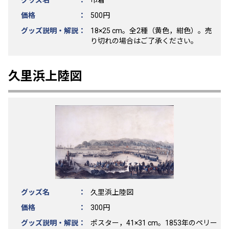
グッズ名 ：
巾着
価格 ：
500円
グッズ説明・解説：
18×25 cm。全2種（黄色，紺色）。売
り切れの場合はご了承ください。
久里浜上陸図
グッズ名 ：
久里浜上陸図
価格 ：
300円
グッズ説明・解説：
ポスター，41×31 cm。1853年のペリー