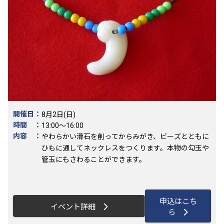
開催日：
8月2日(日)
時間 ：
13:00～16:00
内容 ：
やわらかい滑石を削ってからみがき、ビーズとともに
ひもに通してネックレスをつくります。本物の勾玉や
管玉にもさわることができます。
申込はこち
イベント詳細
ら