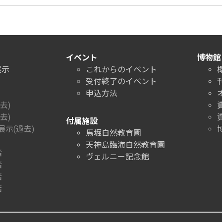
イベント
博物館
展示
これからのイベント
受付終了のイベント
申込方法
去)
去)
付属施設
示(過去)
馬堀自然教育園
天神島臨海自然教育園
階
ヴェルニー記念館
階
階
階