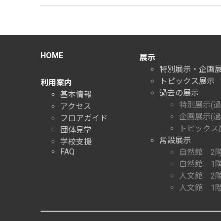
HOME
展示
特別展示・企画
トピックス展示
利用案内
過去の展示
基本情報
特別展示(過
アクセス
企画展示(過
フロアガイド
トピックス展
団体見学
常設展示
学校支援
FAQ
自然館 2
自然館 1
人文館 2
人文館 1