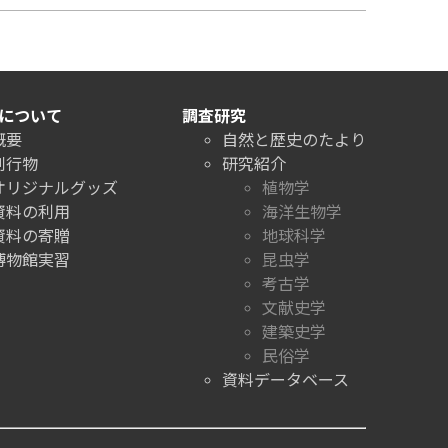
について
調査研究
概要
自然と歴史のたより
刊行物
研究紹介
オリジナルグッズ
植物学
資料の利用
海洋生物学
資料の寄贈
地球科学
博物館実習
昆虫学
考古学
文献史学
建築史学
民俗学
資料データベース