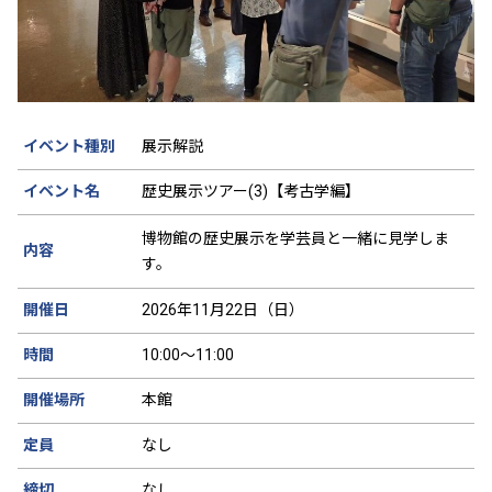
イベント種別
展示解説
イベント名
歴史展示ツアー(3)【考古学編】
博物館の歴史展示を学芸員と一緒に見学しま
内容
す。
開催日
2026年11月22日（日）
時間
10:00～11:00
開催場所
本館
定員
なし
締切
なし