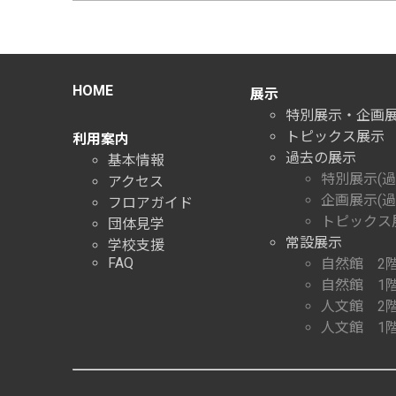
HOME
展示
特別展示・企画
トピックス展示
利用案内
過去の展示
基本情報
特別展示(過
アクセス
企画展示(過
フロアガイド
トピックス展
団体見学
常設展示
学校支援
FAQ
自然館 2
自然館 1
人文館 2
人文館 1