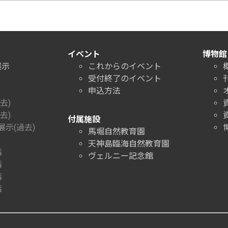
イベント
博物館
展示
これからのイベント
受付終了のイベント
申込方法
去)
去)
付属施設
示(過去)
馬堀自然教育園
天神島臨海自然教育園
階
ヴェルニー記念館
階
階
階