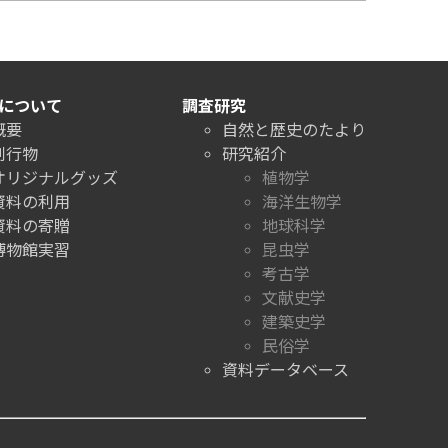
について
調査研究
概要
自然と歴史のたより
刊行物
研究紹介
オリジナルグッズ
植物学
資料の利用
海洋生物学
資料の寄贈
地球科学
博物館実習
昆虫学
考古学
文献史学
建築史学
民俗学
資料データベース